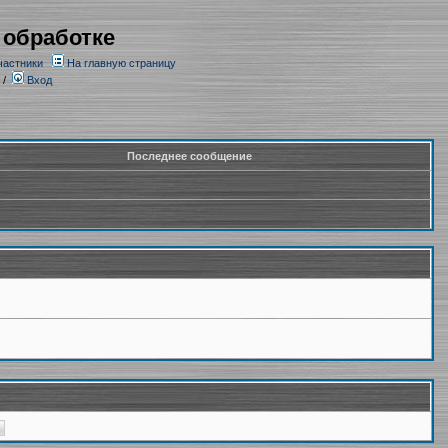
 обработке
частники
На главную страницу
/
Вход
Последнее сообщение