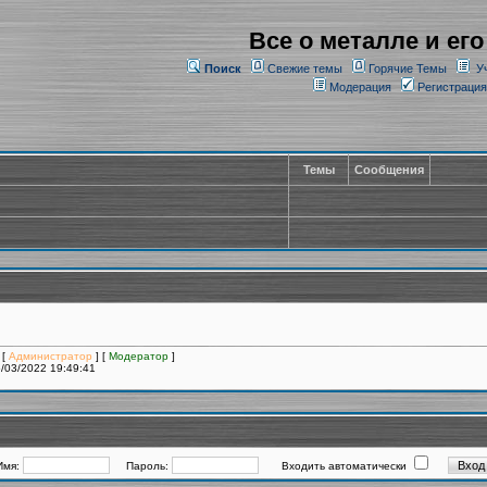
Все о металле и его
Поиск
Свежие темы
Горячие Темы
У
Модерация
Регистрация
Темы
Сообщения
 [
Администратор
] [
Модератор
]
/03/2022 19:49:41
Имя:
Пароль:
Входить автоматически