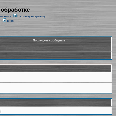
 обработке
частники
На главную страницу
/
Вход
Последнее сообщение