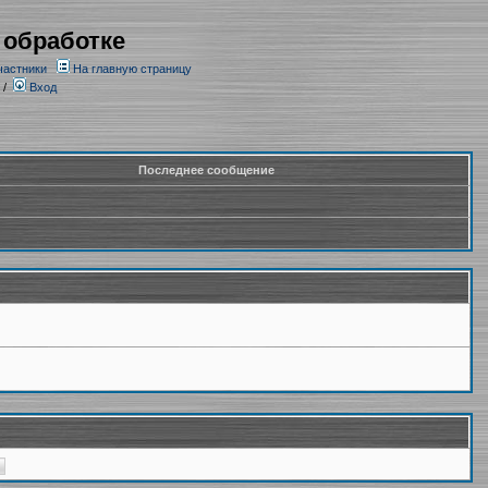
 обработке
частники
На главную страницу
/
Вход
Последнее сообщение