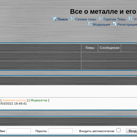
Все о металле и его
Поиск
Свежие темы
Горячие Темы
У
Модерация
Регистрация
Темы
Сообщения
 [
Администратор
] [
Модератор
]
/03/2022 19:49:41
Имя:
Пароль:
Входить автоматически