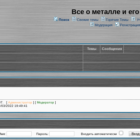
Все о металле и его
Поиск
Свежие темы
Горячие Темы
У
Модерация
Регистрация
Темы
Сообщения
207. [
Администратор
] [
Модератор
]
/03/2022 19:49:41
Имя:
Пароль:
Входить автоматически