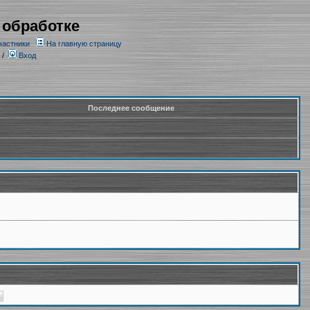
 обработке
частники
На главную страницу
/
Вход
Последнее сообщение