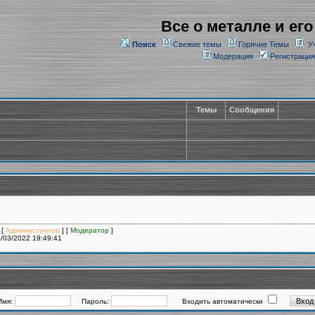
Все о металле и его
Поиск
Свежие темы
Горячие Темы
У
Модерация
Регистрация
Темы
Сообщения
 [
Администратор
] [
Модератор
]
/03/2022 19:49:41
Имя:
Пароль:
Входить автоматически