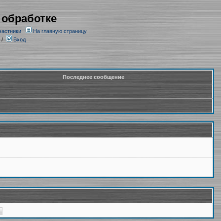
 обработке
частники
На главную страницу
/
Вход
Последнее сообщение