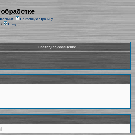
 обработке
частники
На главную страницу
/
Вход
Последнее сообщение