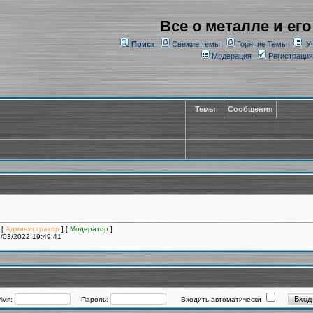
Все о металле и его
Поиск
Свежие темы
Горячие Темы
У
Модерация
Регистрация
Темы
Сообщения
 [
Администратор
] [
Модератор
]
/03/2022 19:49:41
Имя:
Пароль:
Входить автоматически