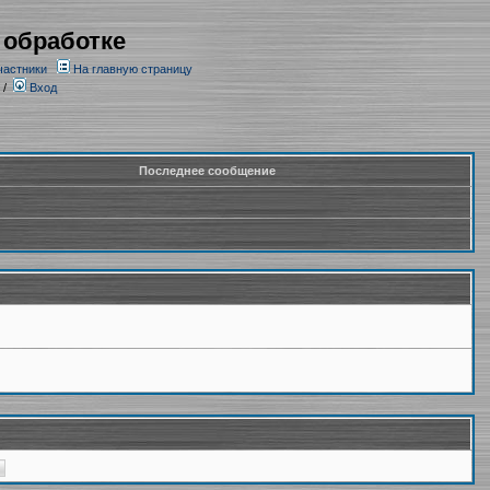
 обработке
частники
На главную страницу
/
Вход
Последнее сообщение