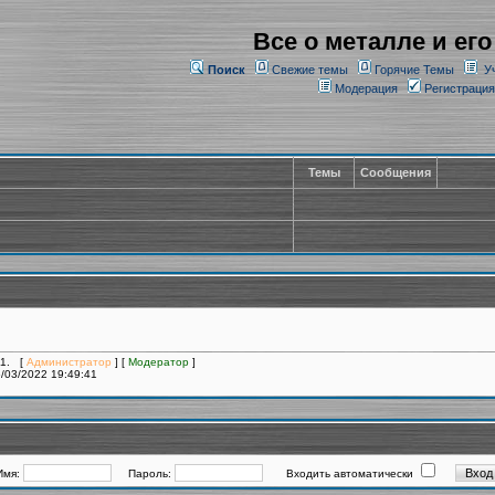
Все о металле и его
Поиск
Свежие темы
Горячие Темы
У
Модерация
Регистрация
Темы
Сообщения
11. [
Администратор
] [
Модератор
]
/03/2022 19:49:41
Имя:
Пароль:
Входить автоматически