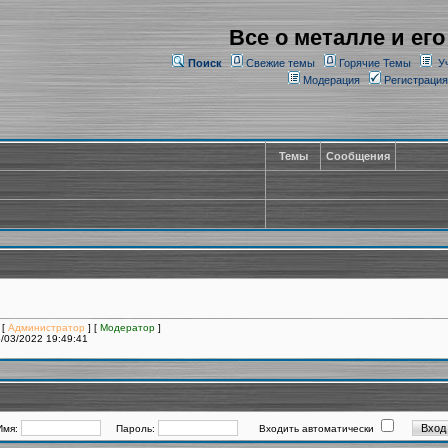
Все о металле и его
Поиск
Свежие темы
Горячие Темы
У
Модерация
Регистрация
Темы
Сообщения
 [
Администратор
] [
Модератор
]
/03/2022 19:49:41
Имя:
Пароль:
Входить автоматически