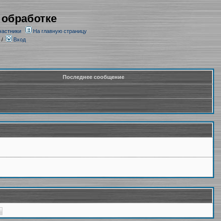
 обработке
частники
На главную страницу
/
Вход
Последнее сообщение