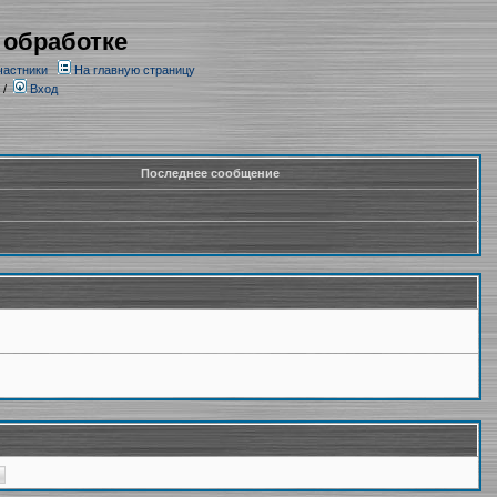
 обработке
частники
На главную страницу
/
Вход
Последнее сообщение