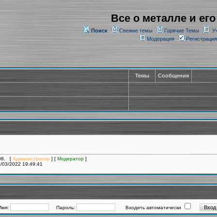
Все о металле и его
Поиск
Свежие темы
Горячие Темы
У
Модерация
Регистрация
Темы
Сообщения
098. [
Администратор
] [
Модератор
]
/03/2022 19:49:41
Имя:
Пароль:
Входить автоматически