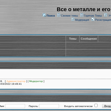
Все о металле и его
Поиск
Свежие темы
Горячие Темы
У
Модерация
Регистрация
Темы
Сообщения
049. [
Администратор
] [
Модератор
]
/03/2022 19:49:41
Имя:
Пароль:
Входить автоматически