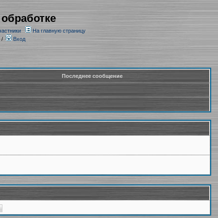
 обработке
частники
На главную страницу
/
Вход
Последнее сообщение