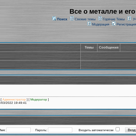
Все о металле и его
Поиск
Свежие темы
Горячие Темы
У
Модерация
Регистрация
Темы
Сообщения
 [
Администратор
] [
Модератор
]
/03/2022 19:49:41
Имя:
Пароль:
Входить автоматически