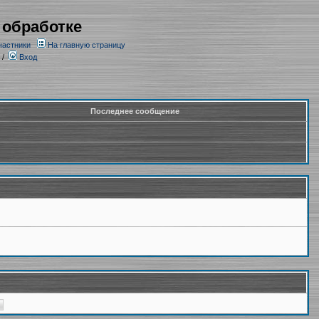
 обработке
частники
На главную страницу
/
Вход
Последнее сообщение