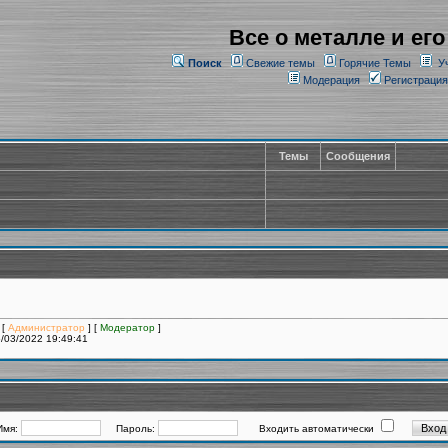
Все о металле и его
Поиск
Свежие темы
Горячие Темы
У
Модерация
Регистрация
Темы
Сообщения
 [
Администратор
] [
Модератор
]
/03/2022 19:49:41
Имя:
Пароль:
Входить автоматически