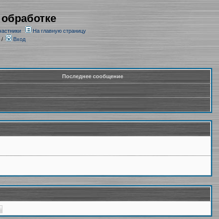
 обработке
частники
На главную страницу
/
Вход
Последнее сообщение