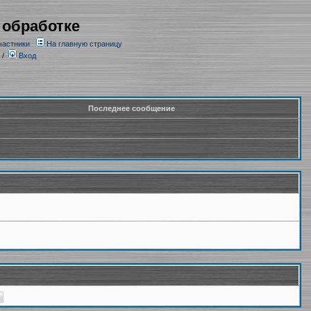
 обработке
частники
На главную страницу
/
Вход
Последнее сообщение