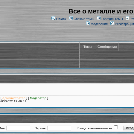
Все о металле и его
Поиск
Свежие темы
Горячие Темы
У
Модерация
Регистрация
Темы
Сообщения
 [
Администратор
] [
Модератор
]
/03/2022 19:49:41
Имя:
Пароль:
Входить автоматически