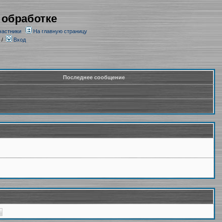
 обработке
частники
На главную страницу
/
Вход
Последнее сообщение