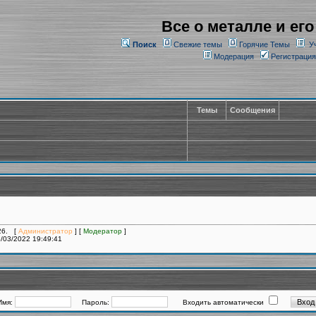
Все о металле и его
Поиск
Свежие темы
Горячие Темы
У
Модерация
Регистрация
Темы
Сообщения
126. [
Администратор
] [
Модератор
]
/03/2022 19:49:41
Имя:
Пароль:
Входить автоматически