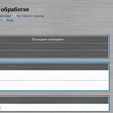
 обработке
частники
На главную страницу
/
Вход
Последнее сообщение