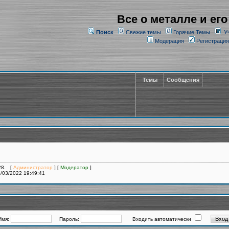
Все о металле и его
Поиск
Свежие темы
Горячие Темы
У
Модерация
Регистрация
Темы
Сообщения
528. [
Администратор
] [
Модератор
]
/03/2022 19:49:41
Имя:
Пароль:
Входить автоматически