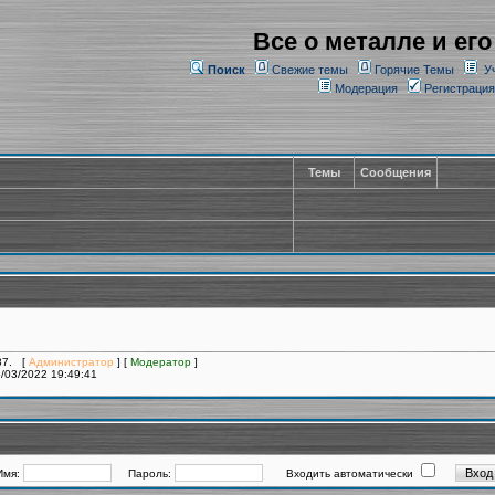
Все о металле и его
Поиск
Свежие темы
Горячие Темы
У
Модерация
Регистрация
Темы
Сообщения
287. [
Администратор
] [
Модератор
]
/03/2022 19:49:41
Имя:
Пароль:
Входить автоматически