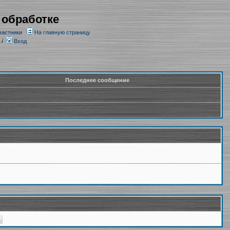
 обработке
частники
На главную страницу
/
Вход
Последнее сообщение