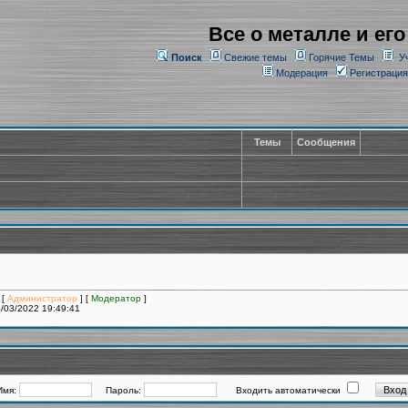
Все о металле и его
Поиск
Свежие темы
Горячие Темы
У
Модерация
Регистрация
Темы
Сообщения
 [
Администратор
] [
Модератор
]
/03/2022 19:49:41
Имя:
Пароль:
Входить автоматически