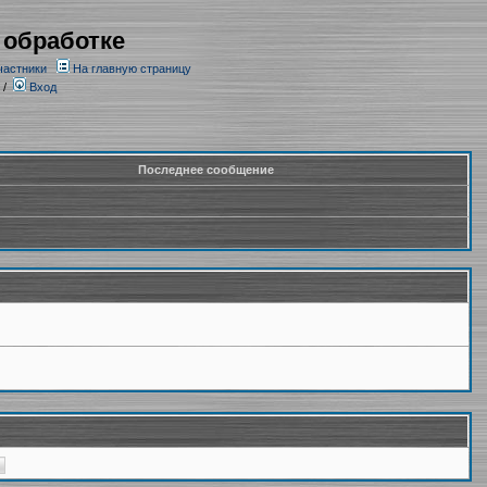
 обработке
частники
На главную страницу
/
Вход
Последнее сообщение