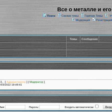
Все о металле и его
Поиск
Свежие темы
Горячие Темы
У
Модерация
Регистрация
Темы
Сообщения
272. [
Администратор
] [
Модератор
]
/03/2022 19:49:41
Имя:
Пароль:
Входить автоматически