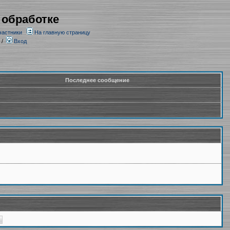
 обработке
частники
На главную страницу
/
Вход
Последнее сообщение