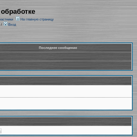
 обработке
частники
На главную страницу
/
Вход
Последнее сообщение