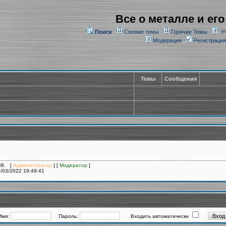
Все о металле и его
Поиск
Свежие темы
Горячие Темы
У
Модерация
Регистрация
Темы
Сообщения
288. [
Администратор
] [
Модератор
]
/03/2022 19:49:41
Имя:
Пароль:
Входить автоматически