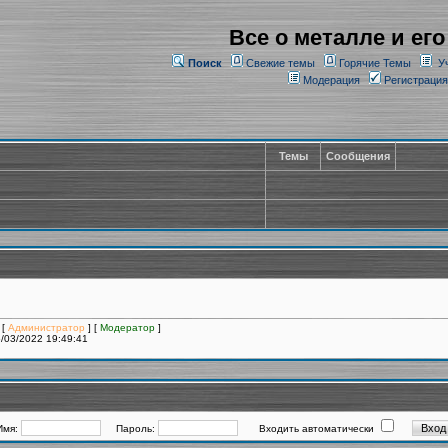
Все о металле и его
Поиск
Свежие темы
Горячие Темы
У
Модерация
Регистрация
Темы
Сообщения
 [
Администратор
] [
Модератор
]
/03/2022 19:49:41
Имя:
Пароль:
Входить автоматически