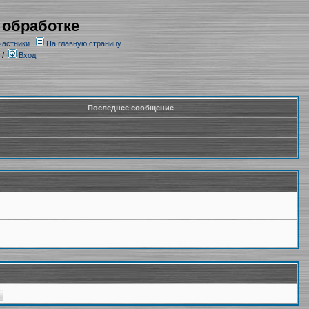
 обработке
частники
На главную страницу
/
Вход
Последнее сообщение