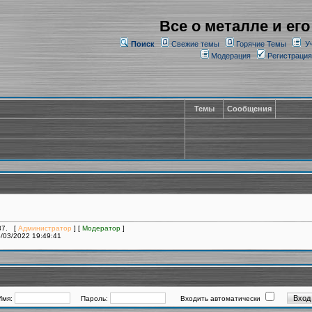
Все о металле и его
Поиск
Свежие темы
Горячие Темы
У
Модерация
Регистрация
Темы
Сообщения
037. [
Администратор
] [
Модератор
]
/03/2022 19:49:41
Имя:
Пароль:
Входить автоматически