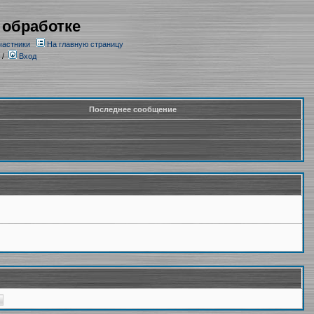
 обработке
частники
На главную страницу
/
Вход
Последнее сообщение