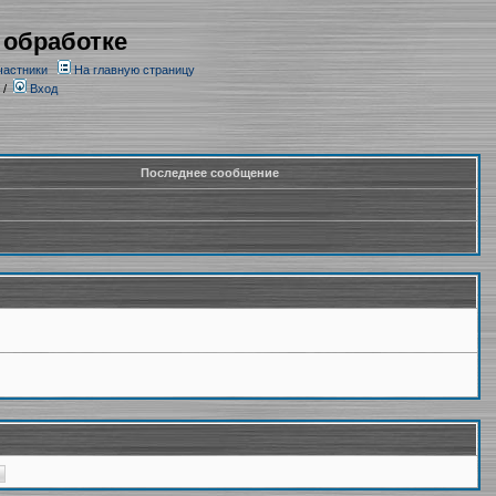
 обработке
частники
На главную страницу
/
Вход
Последнее сообщение