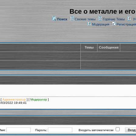
Все о металле и его
Поиск
Свежие темы
Горячие Темы
У
Модерация
Регистрация
Темы
Сообщения
 [
Администратор
] [
Модератор
]
/03/2022 19:49:41
Имя:
Пароль:
Входить автоматически