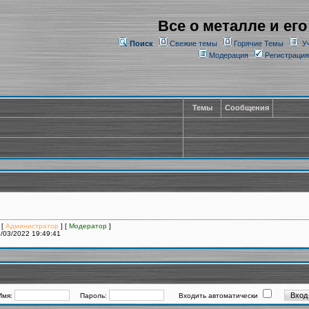
Все о металле и его
Поиск
Свежие темы
Горячие Темы
У
Модерация
Регистрация
Темы
Сообщения
 [
Администратор
] [
Модератор
]
/03/2022 19:49:41
Имя:
Пароль:
Входить автоматически