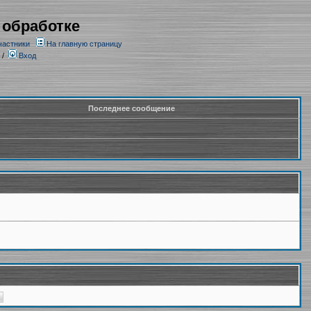
 обработке
частники
На главную страницу
/
Вход
Последнее сообщение