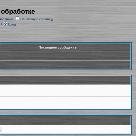
 обработке
частники
На главную страницу
/
Вход
Последнее сообщение