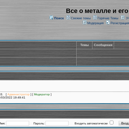
Все о металле и его
Поиск
Свежие темы
Горячие Темы
У
Модерация
Регистрация
Темы
Сообщения
183. [
Администратор
] [
Модератор
]
/03/2022 19:49:41
Имя:
Пароль:
Входить автоматически