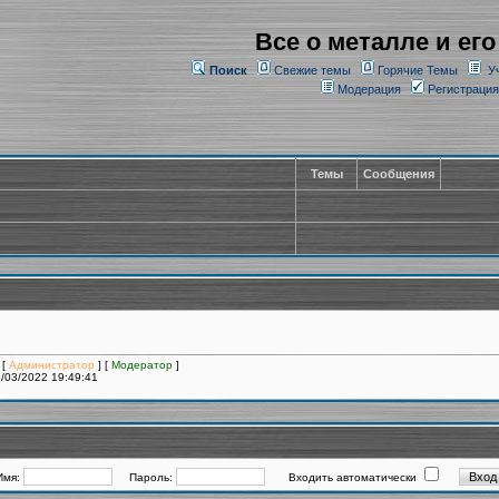
Все о металле и его
Поиск
Свежие темы
Горячие Темы
У
Модерация
Регистрация
Темы
Сообщения
 [
Администратор
] [
Модератор
]
/03/2022 19:49:41
Имя:
Пароль:
Входить автоматически