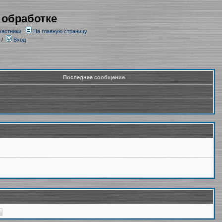
 обработке
частники
На главную страницу
/
Вход
Последнее сообщение