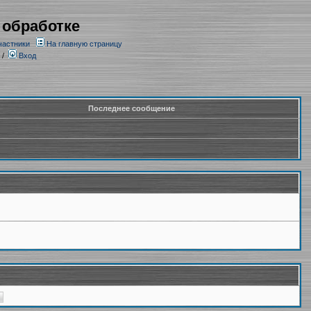
 обработке
частники
На главную страницу
/
Вход
Последнее сообщение