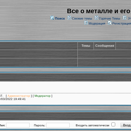
Все о металле и его
Поиск
Свежие темы
Горячие Темы
У
Модерация
Регистрация
Темы
Сообщения
137. [
Администратор
] [
Модератор
]
/03/2022 19:49:41
Имя:
Пароль:
Входить автоматически