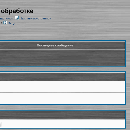
 обработке
частники
На главную страницу
/
Вход
Последнее сообщение