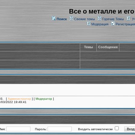
Все о металле и его
Поиск
Свежие темы
Горячие Темы
У
Модерация
Регистрация
Темы
Сообщения
203. [
Администратор
] [
Модератор
]
/03/2022 19:49:41
Имя:
Пароль:
Входить автоматически