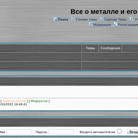
Все о металле и его
Поиск
Свежие темы
Горячие Темы
У
Модерация
Регистрация
Темы
Сообщения
 [
Администратор
] [
Модератор
]
/03/2022 19:49:41
Имя:
Пароль:
Входить автоматически