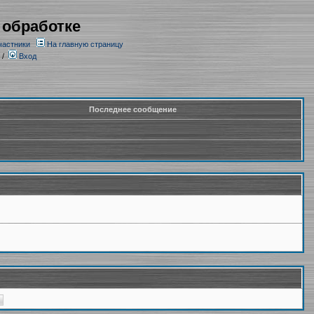
 обработке
частники
На главную страницу
/
Вход
Последнее сообщение