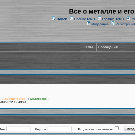
Все о металле и его
Поиск
Свежие темы
Горячие Темы
У
Модерация
Регистрация
Темы
Сообщения
 [
Администратор
] [
Модератор
]
/03/2022 19:49:41
Имя:
Пароль:
Входить автоматически