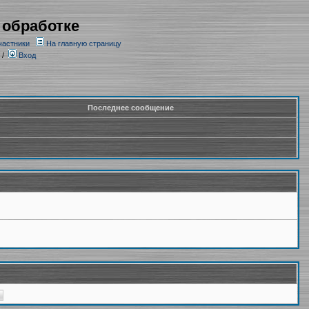
 обработке
частники
На главную страницу
/
Вход
Последнее сообщение