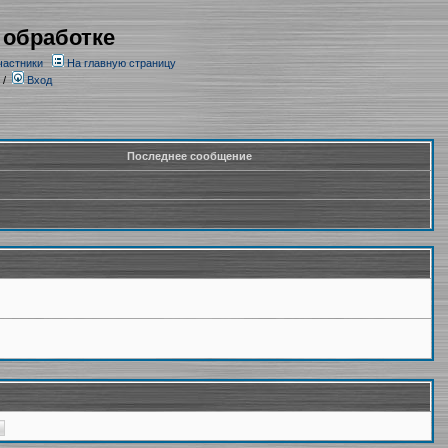
 обработке
частники
На главную страницу
/
Вход
Последнее сообщение