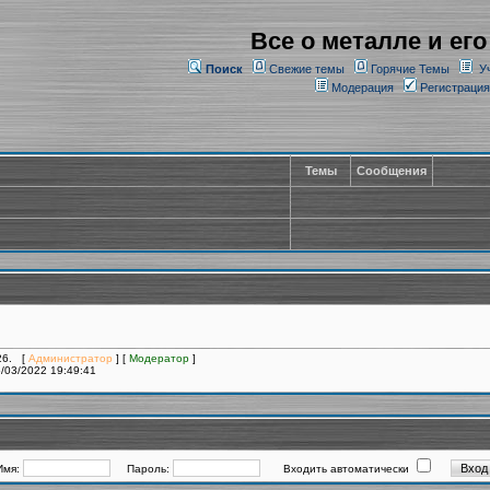
Все о металле и его
Поиск
Свежие темы
Горячие Темы
У
Модерация
Регистрация
Темы
Сообщения
226. [
Администратор
] [
Модератор
]
/03/2022 19:49:41
Имя:
Пароль:
Входить автоматически