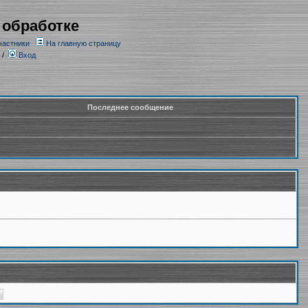
 обработке
частники
На главную страницу
/
Вход
Последнее сообщение