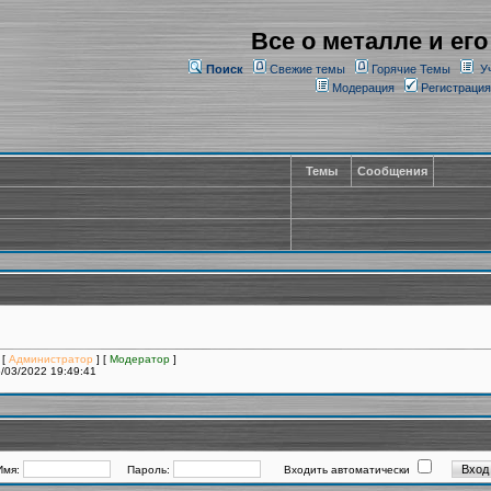
Все о металле и его
Поиск
Свежие темы
Горячие Темы
У
Модерация
Регистрация
Темы
Сообщения
 [
Администратор
] [
Модератор
]
/03/2022 19:49:41
Имя:
Пароль:
Входить автоматически