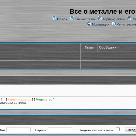
Все о металле и его
Поиск
Свежие темы
Горячие Темы
У
Модерация
Регистрация
Темы
Сообщения
224. [
Администратор
] [
Модератор
]
/03/2022 19:49:41
Имя:
Пароль:
Входить автоматически