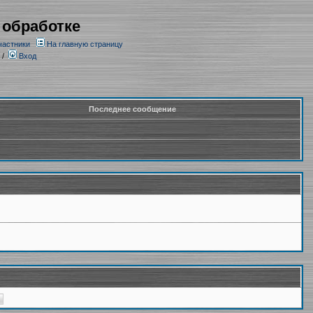
 обработке
частники
На главную страницу
/
Вход
Последнее сообщение