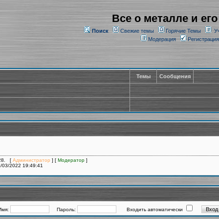
Все о металле и его
Поиск
Свежие темы
Горячие Темы
У
Модерация
Регистрация
Темы
Сообщения
728. [
Администратор
] [
Модератор
]
/03/2022 19:49:41
Имя:
Пароль:
Входить автоматически