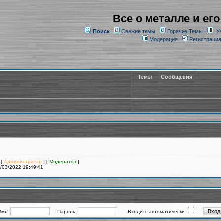
Все о металле и его
Поиск
Свежие темы
Горячие Темы
У
Модерация
Регистрация
Темы
Сообщения
 [
Администратор
] [
Модератор
]
/03/2022 19:49:41
Имя:
Пароль:
Входить автоматически