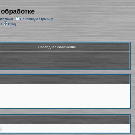
 обработке
частники
На главную страницу
/
Вход
Последнее сообщение