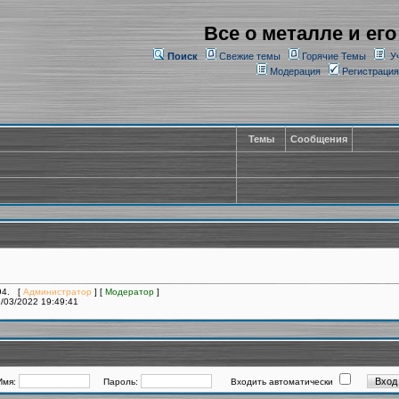
Все о металле и его
Поиск
Свежие темы
Горячие Темы
У
Модерация
Регистрация
Темы
Сообщения
294. [
Администратор
] [
Модератор
]
/03/2022 19:49:41
Имя:
Пароль:
Входить автоматически