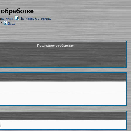
 обработке
частники
На главную страницу
/
Вход
Последнее сообщение