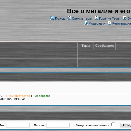
Все о металле и его
Поиск
Свежие темы
Горячие Темы
У
Модерация
Регистрация
Темы
Сообщения
009. [
Администратор
] [
Модератор
]
/03/2022 19:49:41
Имя:
Пароль:
Входить автоматически