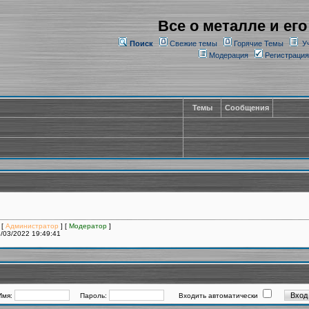
Все о металле и его
Поиск
Свежие темы
Горячие Темы
У
Модерация
Регистрация
Темы
Сообщения
 [
Администратор
] [
Модератор
]
/03/2022 19:49:41
Имя:
Пароль:
Входить автоматически