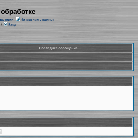
 обработке
частники
На главную страницу
/
Вход
Последнее сообщение