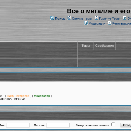
Все о металле и его
Поиск
Свежие темы
Горячие Темы
У
Модерация
Регистрация
Темы
Сообщения
19. [
Администратор
] [
Модератор
]
/03/2022 19:49:41
Имя:
Пароль:
Входить автоматически