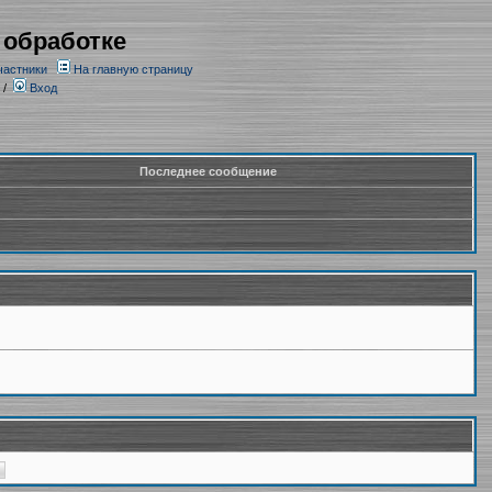
 обработке
частники
На главную страницу
/
Вход
Последнее сообщение