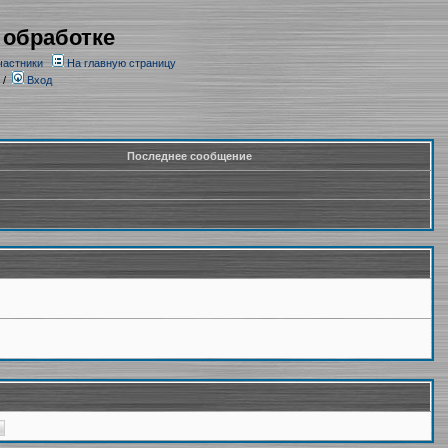
 обработке
частники
На главную страницу
/
Вход
Последнее сообщение