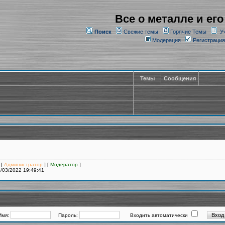
Все о металле и его
Поиск
Свежие темы
Горячие Темы
У
Модерация
Регистрация
Темы
Сообщения
 [
Администратор
] [
Модератор
]
/03/2022 19:49:41
Имя:
Пароль:
Входить автоматически