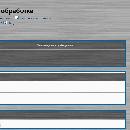
 обработке
частники
На главную страницу
/
Вход
Последнее сообщение