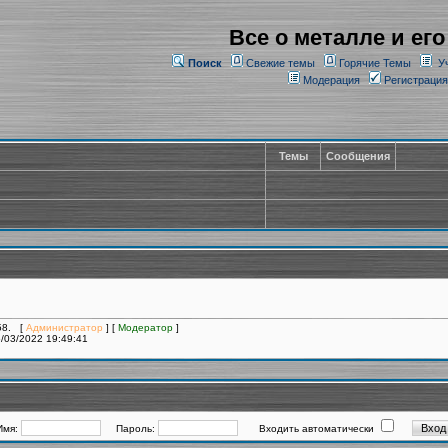
Все о металле и его
Поиск
Свежие темы
Горячие Темы
У
Модерация
Регистрация
Темы
Сообщения
758. [
Администратор
] [
Модератор
]
/03/2022 19:49:41
Имя:
Пароль:
Входить автоматически