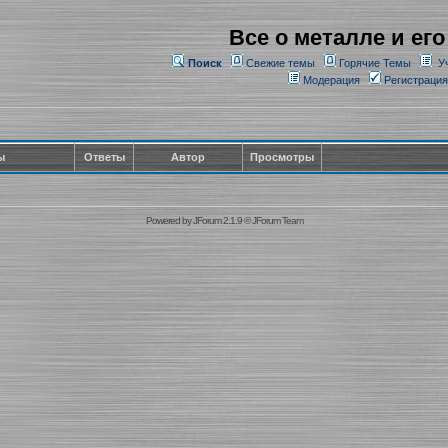
Все о металле и его
Поиск
Свежие темы
Горячие Темы
У
Модерация
Регистрация
ы
Ответы
Автор
Просмотры
Powered by
JForum 2.1.9
©
JForum Team