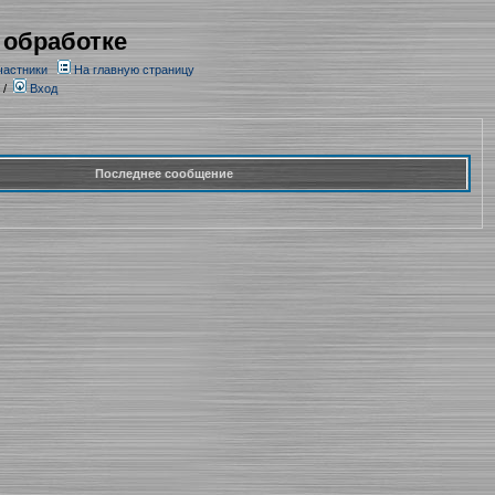
 обработке
частники
На главную страницу
/
Вход
Последнее сообщение