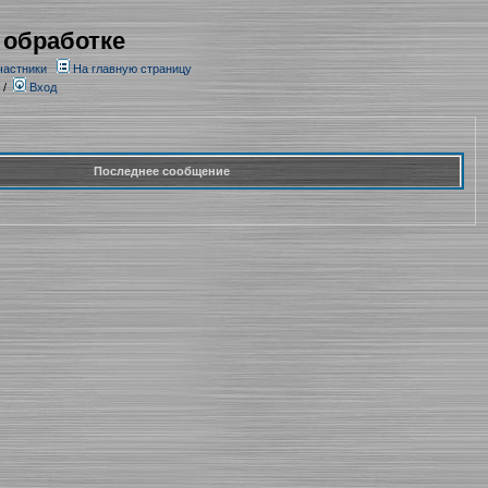
 обработке
частники
На главную страницу
/
Вход
Последнее сообщение