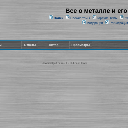
Все о металле и его
Поиск
Свежие темы
Горячие Темы
У
Модерация
Регистрация
ы
Ответы
Автор
Просмотры
Powered by
JForum 2.1.9
©
JForum Team