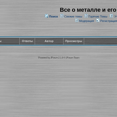
Все о металле и его
Поиск
Свежие темы
Горячие Темы
У
Модерация
Регистрация
ы
Ответы
Автор
Просмотры
Powered by
JForum 2.1.9
©
JForum Team