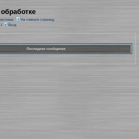
 обработке
частники
На главную страницу
/
Вход
Последнее сообщение