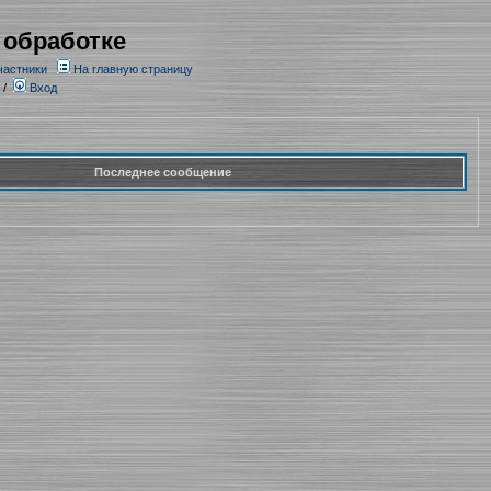
 обработке
частники
На главную страницу
/
Вход
Последнее сообщение