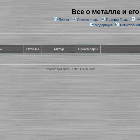
Все о металле и его
Поиск
Свежие темы
Горячие Темы
У
Модерация
Регистрация
ы
Ответы
Автор
Просмотры
Powered by
JForum 2.1.9
©
JForum Team