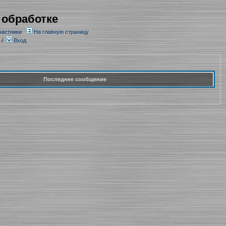
 обработке
частники
На главную страницу
/
Вход
Последнее сообщение