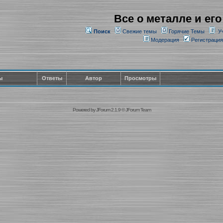
Все о металле и его
Поиск
Свежие темы
Горячие Темы
У
Модерация
Регистрация
ы
Ответы
Автор
Просмотры
Powered by
JForum 2.1.9
©
JForum Team