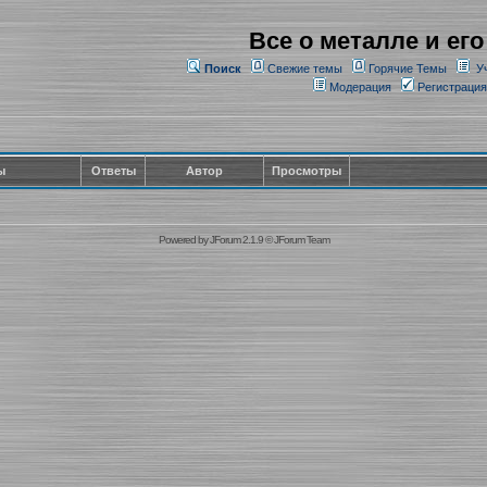
Все о металле и его
Поиск
Свежие темы
Горячие Темы
У
Модерация
Регистрация
ы
Ответы
Автор
Просмотры
Powered by
JForum 2.1.9
©
JForum Team