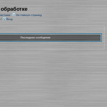
 обработке
частники
На главную страницу
/
Вход
Последнее сообщение