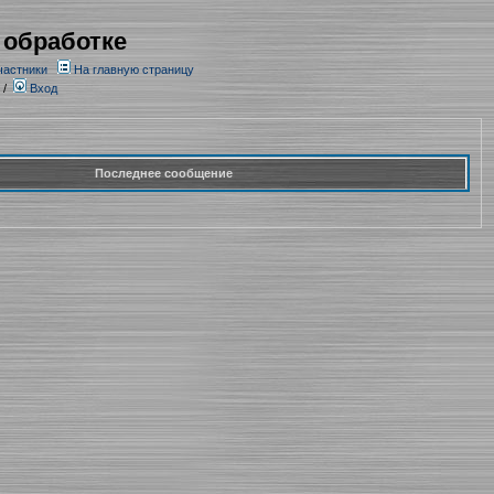
 обработке
частники
На главную страницу
/
Вход
Последнее сообщение