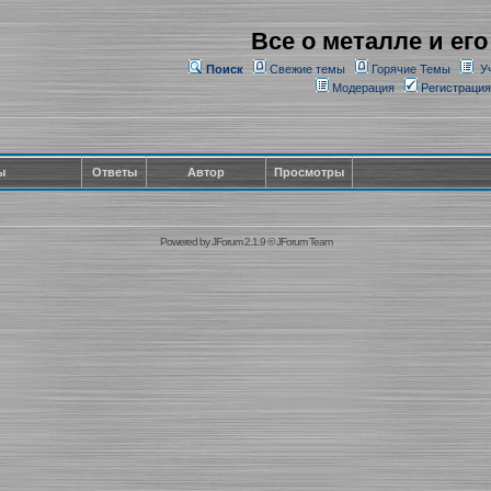
Все о металле и его
Поиск
Свежие темы
Горячие Темы
У
Модерация
Регистрация
ы
Ответы
Автор
Просмотры
Powered by
JForum 2.1.9
©
JForum Team