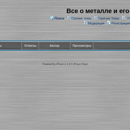
Все о металле и его
Поиск
Свежие темы
Горячие Темы
У
Модерация
Регистрация
ы
Ответы
Автор
Просмотры
Powered by
JForum 2.1.9
©
JForum Team