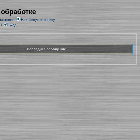
 обработке
частники
На главную страницу
/
Вход
Последнее сообщение