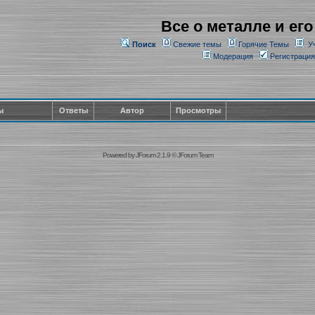
Все о металле и его
Поиск
Свежие темы
Горячие Темы
У
Модерация
Регистрация
ы
Ответы
Автор
Просмотры
Powered by
JForum 2.1.9
©
JForum Team