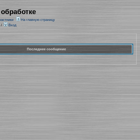
 обработке
частники
На главную страницу
/
Вход
Последнее сообщение