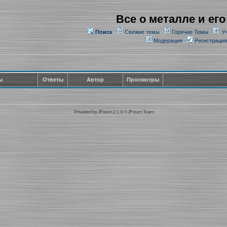
Все о металле и его
Поиск
Свежие темы
Горячие Темы
У
Модерация
Регистрация
ы
Ответы
Автор
Просмотры
Powered by
JForum 2.1.9
©
JForum Team