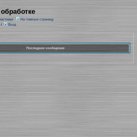
 обработке
частники
На главную страницу
/
Вход
Последнее сообщение